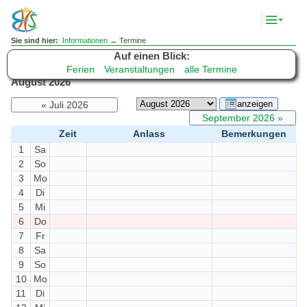
Komp
Navig
anze
Sie sind hier:
Informationen
→ Termine
Auf einen Blick
Terminkalender
Ferien
Veranstaltungen
alle Termine
August 2026
Juli 2026
September 2026
Zeit
Anlass
Bemerkungen
1
Sa
2
So
3
Mo
4
Di
5
Mi
6
Do
7
Fr
8
Sa
9
So
10
Mo
11
Di