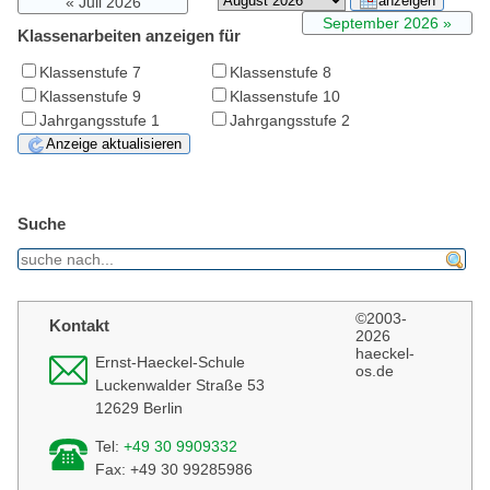
Juli 2026
September 2026
Klassenarbeiten anzeigen für
Klassenstufe 7
Klassenstufe 8
Klassenstufe 9
Klassenstufe 10
Jahrgangsstufe 1
Jahrgangsstufe 2
Suche
find
©2003-
Kontakt
2026
haeckel-
Ernst-Haeckel-Schule
os.de
Luckenwalder Straße 53
12629 Berlin
Tel:
+49 30 9909332
Fax: +49 30 99285986