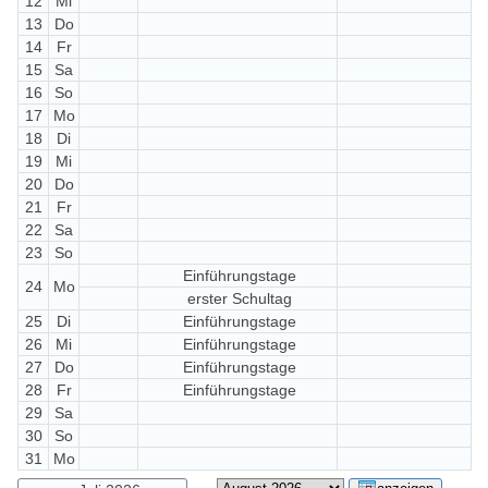
12
Mi
13
Do
14
Fr
15
Sa
16
So
17
Mo
18
Di
19
Mi
20
Do
21
Fr
22
Sa
23
So
Einführungstage
24
Mo
erster Schultag
25
Di
Einführungstage
26
Mi
Einführungstage
27
Do
Einführungstage
28
Fr
Einführungstage
29
Sa
30
So
31
Mo