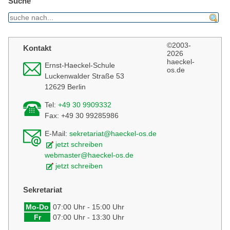
Suche
find
©2003-
Kontakt
2026
haeckel-
Ernst-Haeckel-Schule
os.de
Luckenwalder Straße 53
12629 Berlin
Tel:
+49 30 9909332
Fax: +49 30 99285986
E-Mail:
sekretariat@haeckel-os.de
jetzt schreiben
webmaster@haeckel-os.de
jetzt schreiben
Sekretariat
Mo-Do
07:00 Uhr - 15:00 Uhr
Fr
07:00 Uhr - 13:30 Uhr