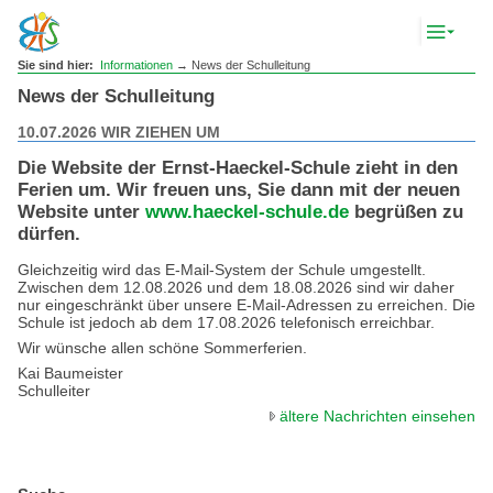
Komp
Navig
anze
Sie sind hier:
Informationen
→ News der Schulleitung
News der Schulleitung
10.07.2026 WIR ZIEHEN UM
Die W
eb
site der Ernst-Haeckel-Schule zieht in den
Ferien um. Wir freuen uns, Sie dann mit der neuen
Website unter
www.haeckel-schule.de
begrüßen zu
dürfen.
Gleichzeitig wird das E-Mail-System der Schule umgestellt.
Zwischen dem 12.08.2026 und dem 18.08.2026 sind wir daher
nur eingeschränkt über unsere E-Mail-Adressen zu erreichen. Die
Schule ist jedoch ab dem 17.08.2026 telefonisch erreichbar.
Wir wünsche allen schöne Sommerferien.
Kai Baumeister
Schulleiter
ältere Nachrichten einsehen