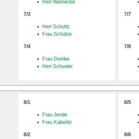
Herr Warnecke
7/3
7/7
Herr Schultz
Frau Schütze
7/4
7/8
Frau Domke
Herr Schuster
8/1
8/5
Frau Jende
Frau Kabelitz
8/2
8/6