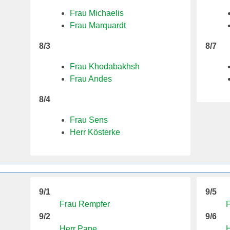
Frau Michaelis
Frau Marquardt
8/3
8/7
Frau Khodabakhsh
Frau Andes
8/4
Frau Sens
Herr Kösterke
9/1
9/5
Frau Rempfer
F
9/2
9/6
Herr Pape
H