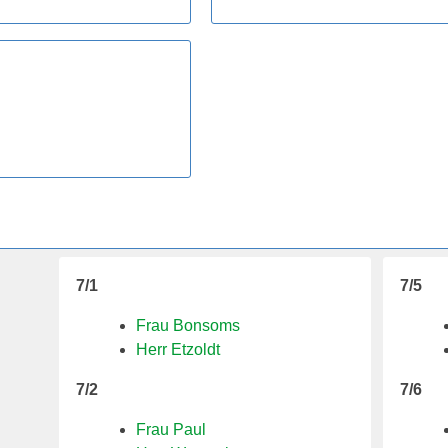
7/1
7/5
Frau Bonsoms
Herr Etzoldt
7/2
7/6
Frau Paul